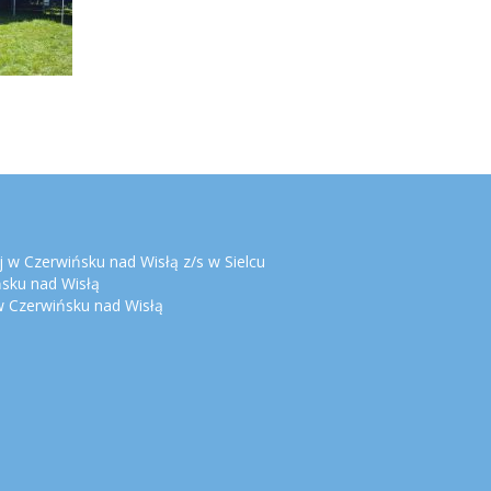
 w Czerwińsku nad Wisłą z/s w Sielcu
ńsku nad Wisłą
 Czerwińsku nad Wisłą