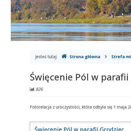
Wisłą
Gdzie
Jesteś tutaj:
Strona główna
Strefa m
jesteśmy
Święcenie Pól w parafii
Liczba
826
odwiedzających:
Fotorelacja z uroczystości, która odbyła się 1 maja 20
Święcenie Pól w parafii Grodziec