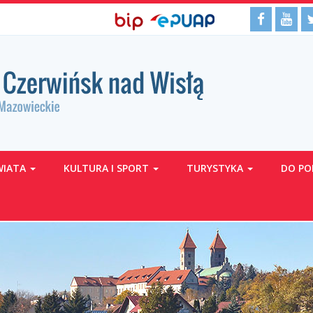
BIP,
Media
Facebo
Yo
Biuletyn
EPUAP
Informacji
ePUAP
społecz
Publicznej
WIATA
KULTURA I SPORT
TURYSTYKA
DO PO