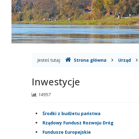
Gdzie
Jesteś tutaj:
Strona główna
Urząd
jesteśmy
Inwestycje
Liczba
14957
odwiedzających:
Środki z budżetu państwa
Rządowy Fundusz Rozwoju Dróg
Fundusze Europejskie