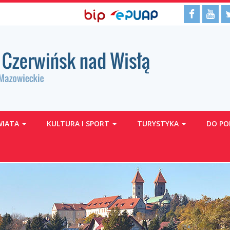
BIP,
Media
Facebo
Yo
Biuletyn
EPUAP
Informacji
ePUAP
społecz
Publicznej
WIATA
KULTURA I SPORT
TURYSTYKA
DO PO