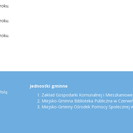
roku.
roku.
roku.
Jednostki gminne
isłą
Zakład Gospodarki Komunalnej i Mieszkaniowej
Miejsko-Gminna Biblioteka Publiczna w Czerwi
Miejsko-Gminny Ośrodek Pomocy Społecznej w