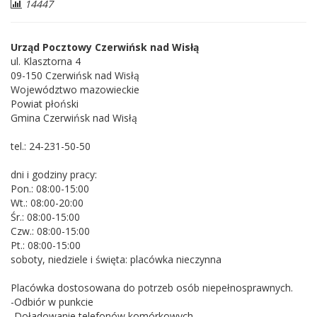
Liczba
14447
odwiedzających:
Urząd Pocztowy Czerwińsk nad Wisłą
ul. Klasztorna 4
09-150 Czerwińsk nad Wisłą
Województwo mazowieckie
Powiat płoński
Gmina Czerwińsk nad Wisłą
tel.: 24-231-50-50
dni i godziny pracy:
Pon.: 08:00-15:00
Wt.: 08:00-20:00
Śr.: 08:00-15:00
Czw.: 08:00-15:00
Pt.: 08:00-15:00
soboty, niedziele i święta: placówka nieczynna
Placówka dostosowana do potrzeb osób niepełnosprawnych.
-Odbiór w punkcie
-Doładowanie telefonów komórkowych