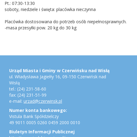
Pt.: 07:30-13:30
soboty, niedziele i święta: placówka nieczynna
Placówka dostosowana do potrzeb osób niepełnosprawnych.
-masa przesyłki pow. 20 kg do 30 kg
Stopka
Adres
urzędu,
konto
Urząd Miasta i Gminy w Czerwińsku nad Wisłą
bankowe,
ul. Władysława Jagiełły 16, 09-150 Czerwińsk nad
jednostki
Wisłą
gminne
tel.: (24) 231-58-60
fax: (24) 231-51-99
e-mail:
urzad@czerwinsk.pl
Numer konta bankowego:
Vistula Bank Spółdzielczy
49 9011 0005 0260 0459 2000 0010
Biuletyn Informacji Publicznej