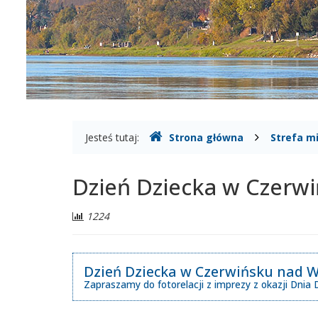
nad
Wisłą
Gdzie
Jesteś tutaj:
Strona główna
Strefa m
jesteśmy
Dzień Dziecka w Czerwi
Liczba
1224
odwiedzających:
Dzień Dziecka w Czerwińsku nad W
Zapraszamy do fotorelacji z imprezy z okazji Dni