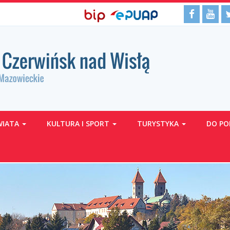
BIP,
Media
Facebo
Yo
Biuletyn
EPUAP
Informacji
ePUAP
społecz
Publicznej
WIATA
KULTURA I SPORT
TURYSTYKA
DO PO