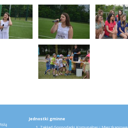
Jednostki gminne
isłą
Zakład Gospodarki Komunalnej i Mieszkaniowej