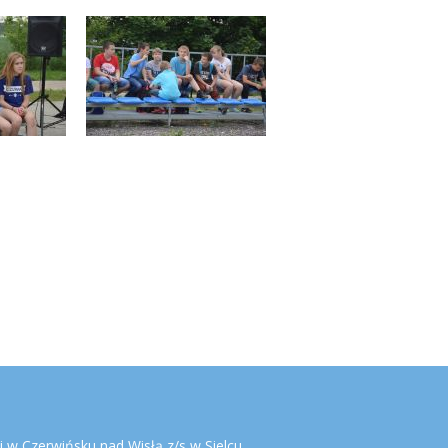
 w Czerwińsku nad Wisłą z/s w Sielcu