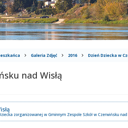
ieszkańca
Galeria Zdjęć
2016
Dzień Dziecka w Cz
ńsku nad Wisłą
isłą
a Dziecka zorganizowanej w Gminnym Zespole Szkół w Czerwińsku nad 