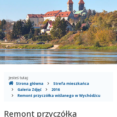
Wisłą
Gdzie
Jesteś tutaj:
Strona główna
Strefa mieszkańca
jesteśmy
Galeria Zdjęć
2016
Remont przyczółka wiślanego w Wychódźcu
Remont przyczółka