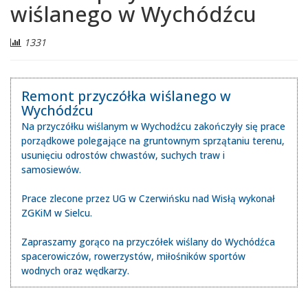
wiślanego w Wychódźcu
Liczba
1331
odwiedzających:
Remont przyczółka wiślanego w
Wychódźcu
Na przyczółku wiślanym w Wychodźcu zakończyły się prace
porządkowe polegające na gruntownym sprzątaniu terenu,
usunięciu odrostów chwastów, suchych traw i
samosiewów.
Prace zlecone przez UG w Czerwińsku nad Wisłą wykonał
ZGKiM w Sielcu.
Zapraszamy gorąco na przyczółek wiślany do Wychódźca
spacerowiczów, rowerzystów, miłośników sportów
wodnych oraz wędkarzy.