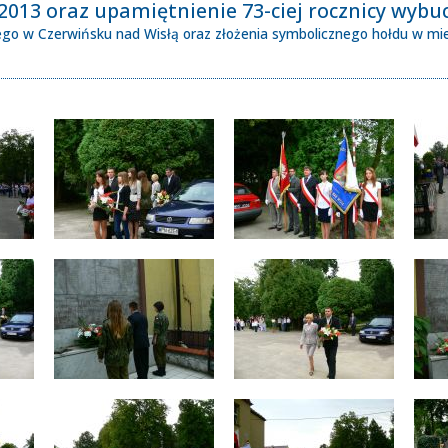
2013 oraz upamiętnienie 73-ciej rocznicy wybuc
nego w Czerwińsku nad Wisłą oraz złożenia symbolicznego hołdu w mi