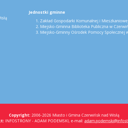
Jednostki gminne
isłą
Zakład Gospodarki Komunalnej i Mieszkaniowej
Miejsko-Gminna Biblioteka Publiczna w Czerwi
Miejsko-Gminny Ośrodek Pomocy Społecznej w
Copyright:
2006-2026 Miasto i Gmina Czerwińsk nad Wisłą
t:
INFOSTRONY - ADAM PODEMSKI, e-mail:
adam.podemski@infostr