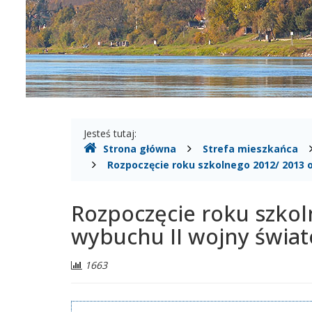
II
wojny
światowej.
-
Miasto
i
Gdzie
Jesteś tutaj:
Strona główna
Strefa mieszkańca
jesteśmy
Gmina
Rozpoczęcie roku szkolnego 2012/ 2013 o
Czerwińsk
Rozpoczęcie roku szkol
nad
wybuchu II wojny świat
Wisłą
Liczba
1663
odwiedzających: