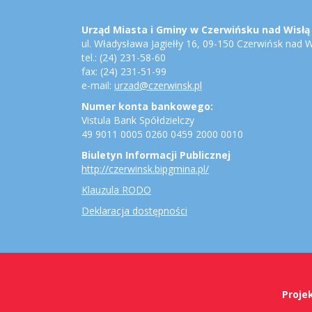
Stopka
Adres
urzędu,
konto
Urząd Miasta i Gminy w Czerwińsku nad Wisłą
bankowe,
ul. Władysława Jagiełły 16, 09-150 Czerwińsk nad W
jednostki
tel.: (24) 231-58-60
gminne
fax: (24) 231-51-99
e-mail:
urzad@czerwinsk.pl
Numer konta bankowego:
Vistula Bank Spółdzielczy
49 9011 0005 0260 0459 2000 0010
Biuletyn Informacji Publicznej
http://czerwinsk.bipgmina.pl/
Klauzula RODO
Deklaracja dostępności
Copyright
Projek