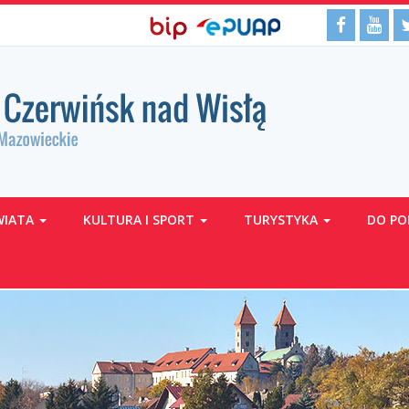
BIP,
Media
Facebo
Yo
Biuletyn
EPUAP
Informacji
ePUAP
społecz
Publicznej
WIATA
KULTURA I SPORT
TURYSTYKA
DO PO