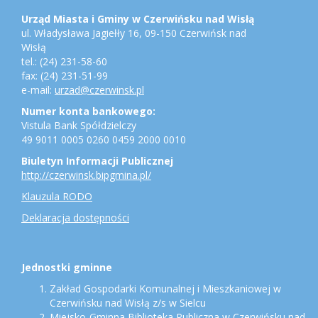
urzędu,
konto
Urząd Miasta i Gminy w Czerwińsku nad Wisłą
bankowe,
ul. Władysława Jagiełły 16, 09-150 Czerwińsk nad
jednostki
Wisłą
gminne
tel.: (24) 231-58-60
fax: (24) 231-51-99
e-mail:
urzad@czerwinsk.pl
Numer konta bankowego:
Vistula Bank Spółdzielczy
49 9011 0005 0260 0459 2000 0010
Biuletyn Informacji Publicznej
http://czerwinsk.bipgmina.pl/
Klauzula RODO
Deklaracja dostępności
Jednostki gminne
Zakład Gospodarki Komunalnej i Mieszkaniowej w
Czerwińsku nad Wisłą z/s w Sielcu
Miejsko-Gminna Biblioteka Publiczna w Czerwińsku nad