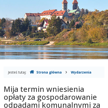
kwiecień
-
Miasto
i
Gmina
Czerwińsk
nad
Wisłą
Gdzie
Jesteś tutaj:
Strona główna
Wydarzenia
jesteśmy
Mija termin wniesienia
opłaty za gospodarowanie
odpadami komunalnymi za