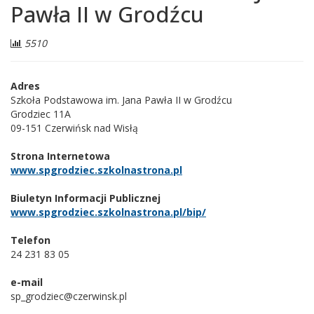
Pawła II w Grodźcu
Liczba
5510
odwiedzających:
Adres
Szkoła Podstawowa im. Jana Pawła II w Grodźcu
Grodziec 11A
09-151 Czerwińsk nad Wisłą
Strona Internetowa
www.spgrodziec.szkolnastrona.pl
Biuletyn Informacji Publicznej
www.spgrodziec.szkolnastrona.pl/bip/
Telefon
24 231 83 05
e-mail
sp_grodziec@czerwinsk.pl