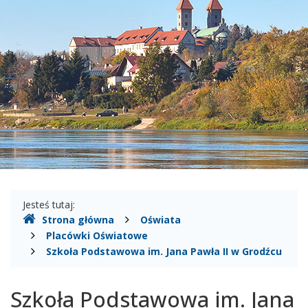
Gmina
Czerwińsk
nad
Wisłą
Gdzie
Jesteś tutaj:
Strona główna
Oświata
jesteśmy
Placówki Oświatowe
Szkoła Podstawowa im. Jana Pawła II w Grodźcu
Szkoła Podstawowa im. Jana