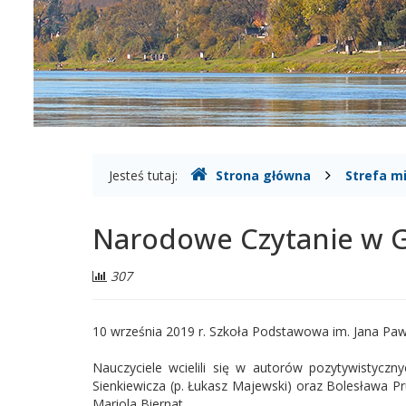
Gdzie
Jesteś tutaj:
Strona główna
Strefa m
jesteśmy
Narodowe Czytanie w 
Liczba
307
odwiedzających:
10 września 2019 r. Szkoła Podstawowa im. Jana Pawł
Nauczyciele wcielili się w autorów pozytywistyczny
Sienkiewicza (p. Łukasz Majewski) oraz Bolesława Pr
Mariola Biernat.