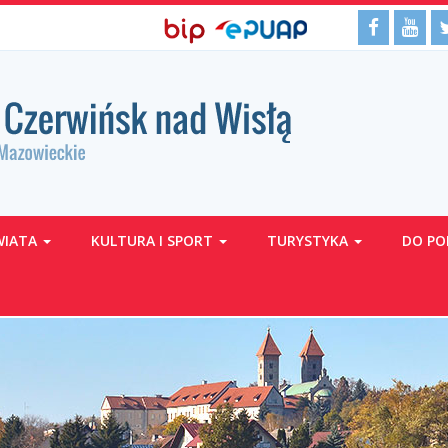
BIP,
Media
Facebo
Yo
Biuletyn
EPUAP
Informacji
ePUAP
społecz
Publicznej
WIATA
KULTURA I SPORT
TURYSTYKA
DO PO