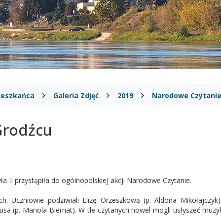
ieszkańca
Galeria Zdjęć
2019
Narodowe Czytanie
Grodźcu
a II przystąpiła do ogólnopolskiej akcji Narodowe Czytanie.
ch. Uczniowie podziwiali Elizę Orzeszkową (p. Aldona Mikołajczyk
usa (p. Mariola Biernat). W tle czytanych nowel mogli usłyszeć muz