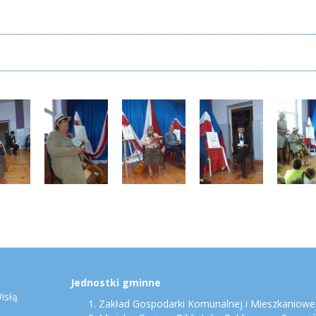
Jednostki gminne
isłą
Zakład Gospodarki Komunalnej i Mieszkaniowej