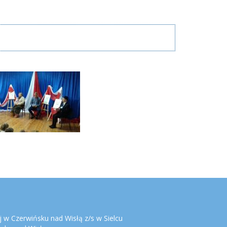
 w Czerwińsku nad Wisłą z/s w Sielcu