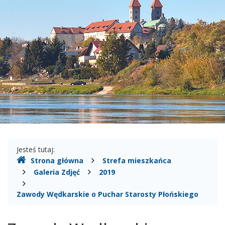
nad
Wisłą
Gdzie
Jesteś tutaj:
Strona główna
Strefa mieszkańca
jesteśmy
Galeria Zdjęć
2019
Zawody Wędkarskie o Puchar Starosty Płońskiego