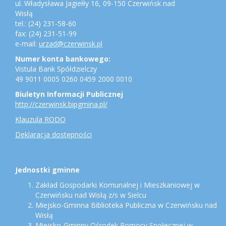
ul. Władysława Jagiełły 16, 09-150 Czerwińsk nad
jednostki
Wisłą
gminne
tel.: (24) 231-58-60
fax: (24) 231-51-99
e-mail:
urzad@czerwinsk.pl
Numer konta bankowego:
Vistula Bank Spółdzielczy
49 9011 0005 0260 0459 2000 0010
Biuletyn Informacji Publicznej
http://czerwinsk.bipgmina.pl/
Klauzula RODO
Deklaracja dostępności
Jednostki gminne
Zakład Gospodarki Komunalnej i Mieszkaniowej w
Czerwińsku nad Wisłą z/s w Sielcu
Miejsko-Gminna Biblioteka Publiczna w Czerwińsku nad
Wisłą
Miejsko-Gminny Ośrodek Pomocy Społecznej w