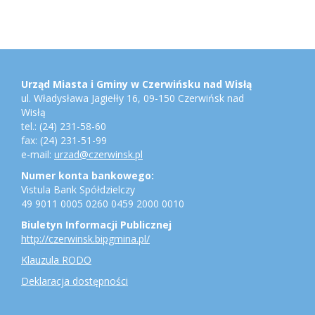
Stopka
Adres
urzędu,
konto
Urząd Miasta i Gminy w Czerwińsku nad Wisłą
bankowe,
ul. Władysława Jagiełły 16, 09-150 Czerwińsk nad
jednostki
Wisłą
gminne
tel.: (24) 231-58-60
fax: (24) 231-51-99
e-mail:
urzad@czerwinsk.pl
Numer konta bankowego:
Vistula Bank Spółdzielczy
49 9011 0005 0260 0459 2000 0010
Biuletyn Informacji Publicznej
http://czerwinsk.bipgmina.pl/
Klauzula RODO
Deklaracja dostępności