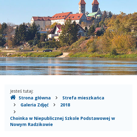
Gmina
Czerwińsk
nad
Wisłą
Gdzie
Jesteś tutaj:
Strona główna
Strefa mieszkańca
jesteśmy
Galeria Zdjęć
2018
Choinka w Niepublicznej Szkole Podstawowej w
Nowym Radzikowie