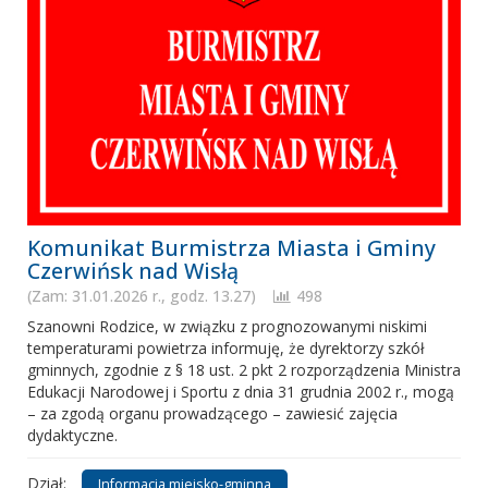
Komunikat Burmistrza Miasta i Gminy
Czerwińsk nad Wisłą
(Zam: 31.01.2026 r., godz. 13.27)
498
Szanowni Rodzice, w związku z prognozowanymi niskimi
temperaturami powietrza informuję, że dyrektorzy szkół
gminnych, zgodnie z § 18 ust. 2 pkt 2 rozporządzenia Ministra
Edukacji Narodowej i Sportu z dnia 31 grudnia 2002 r., mogą
– za zgodą organu prowadzącego – zawiesić zajęcia
dydaktyczne.
Dział:
Informacja miejsko-gminna