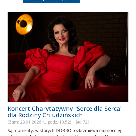
Koncert Charytatywny "Serce dla Serca"
dla Rodziny Chludzińskich
(Zam: 28.01.2026 r., godz. 10.52)
721
Są momenty, w których DOBRO rozbrzmiewa najmocniej -