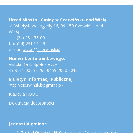
Stopka
Adres
urzędu,
konto
Urząd Miasta i Gminy w Czerwińsku nad Wisłą
bankowe,
ul. Władysława Jagiełły 16, 09-150 Czerwińsk nad
jednostki
Wisłą
gminne
tel.: (24) 231-58-60
fax: (24) 231-51-99
e-mail:
urzad@czerwinsk.pl
Numer konta bankowego:
Vistula Bank Spółdzielczy
49 9011 0005 0260 0459 2000 0010
Biuletyn Informacji Publicznej
http://czerwinsk.bipgmina.pl/
Klauzula RODO
Deklaracja dostępności
Jednostki gminne
Zakład Gospodarki Komunalnej i Mieszkaniowej w