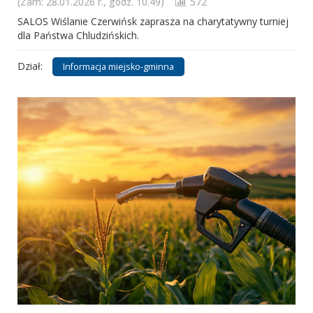
(Zam: 28.01.2026 r., godz. 10.49)
572
SALOS Wiślanie Czerwińsk zaprasza na charytatywny turniej
dla Państwa Chludzińskich.
Dział:
Informacja miejsko-gminna