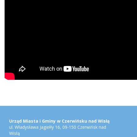
Stopka
Adres
urzędu,
konto
Urząd Miasta i Gminy w Czerwińsku nad Wisłą
bankowe,
ul. Władysława Jagiełły 16, 09-150 Czerwińsk nad
jednostki
Wisłą
gminne